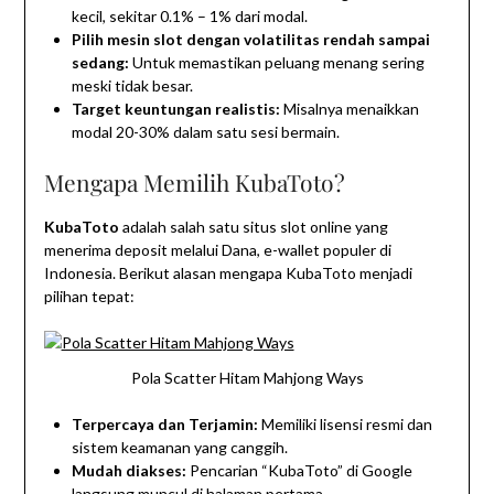
kecil, sekitar 0.1% – 1% dari modal.
Pilih mesin slot dengan volatilitas rendah sampai
sedang:
Untuk memastikan peluang menang sering
meski tidak besar.
Target keuntungan realistis:
Misalnya menaikkan
modal 20-30% dalam satu sesi bermain.
Mengapa Memilih KubaToto?
KubaToto
adalah salah satu situs slot online yang
menerima deposit melalui Dana, e-wallet populer di
Indonesia. Berikut alasan mengapa KubaToto menjadi
pilihan tepat:
Pola Scatter Hitam Mahjong Ways
Terpercaya dan Terjamin:
Memiliki lisensi resmi dan
sistem keamanan yang canggih.
Mudah diakses:
Pencarian “KubaToto” di Google
langsung muncul di halaman pertama.