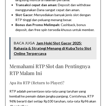
Transaksi cepat dan aman:
Deposit dan withdraw
menggunakan Dana sangat cepat dan aman.
Slot Gacor:
Menyediakan banyak jenis slot dengan
RTP tinggi dan peluang menang besar.
Bonus dan Promo Melimpah:
Cashback, bonus
deposit, dan free spin tersedia khusus untuk member.
BACA JUGA
Jam Hoki Slot Gacor 2025:
Rahasia & Strategi Menang di KubaToto Slot
Online Terpercaya
Memahami RTP Slot dan Pentingnya
RTP Malam Ini
Apa itu RTP (Return to Player)?
RTP adalah persentase rata-rata uang taruhan yang
kembali ke pemain dalam jangka panjang. Contohnya, RTP
96% berarti dari setiap Rp100 taruhan, rata-rata Rp96 akan