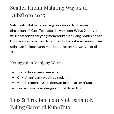
Scatter Hitam Mahjong Ways 2 di
KubaToto 2025
Salah satu slot yang sedang naik daun dan banyak
dimainkan di KubaToto adalah
Mahjong Ways 2
dengan
fitur scatter hitam yang memberikan peluang bonus besar.
Fitur scatter hitam ini dapat membuka putaran bonus, free
spin, dan jackpot yang membuat slot ini sangat gacor di
2025.
Keunggulan Mahjong Ways 2
Grafis dan animasi menarik.
RTP tinggi dan volatilitas sedang.
Mudah dimenangkan dengan fitur scatter hitam.
Cocok dimainkan dengan modal dana 10K.
Tips & Trik Bermain Slot Dana 10K
Paling Gacor di KubaToto