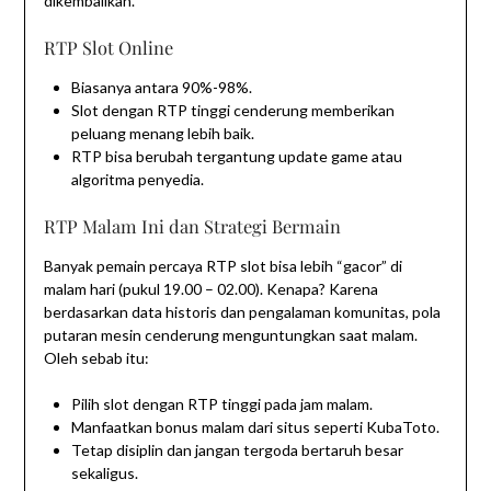
dikembalikan.
RTP Slot Online
Biasanya antara 90%-98%.
Slot dengan RTP tinggi cenderung memberikan
peluang menang lebih baik.
RTP bisa berubah tergantung update game atau
algoritma penyedia.
RTP Malam Ini dan Strategi Bermain
Banyak pemain percaya RTP slot bisa lebih “gacor” di
malam hari (pukul 19.00 – 02.00). Kenapa? Karena
berdasarkan data historis dan pengalaman komunitas, pola
putaran mesin cenderung menguntungkan saat malam.
Oleh sebab itu:
Pilih slot dengan RTP tinggi pada jam malam.
Manfaatkan bonus malam dari situs seperti KubaToto.
Tetap disiplin dan jangan tergoda bertaruh besar
sekaligus.