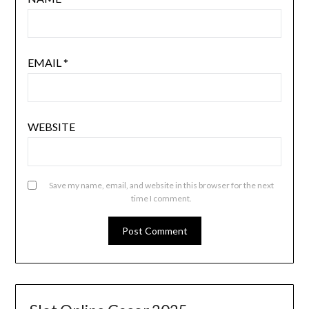
EMAIL
*
WEBSITE
Save my name, email, and website in this browser for the next
time I comment.