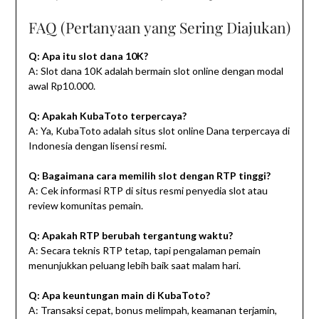
FAQ (Pertanyaan yang Sering Diajukan)
Q: Apa itu slot dana 10K?
A: Slot dana 10K adalah bermain slot online dengan modal
awal Rp10.000.
Q: Apakah KubaToto terpercaya?
A: Ya, KubaToto adalah situs slot online Dana terpercaya di
Indonesia dengan lisensi resmi.
Q: Bagaimana cara memilih slot dengan RTP tinggi?
A: Cek informasi RTP di situs resmi penyedia slot atau
review komunitas pemain.
Q: Apakah RTP berubah tergantung waktu?
A: Secara teknis RTP tetap, tapi pengalaman pemain
menunjukkan peluang lebih baik saat malam hari.
Q: Apa keuntungan main di KubaToto?
A: Transaksi cepat, bonus melimpah, keamanan terjamin,