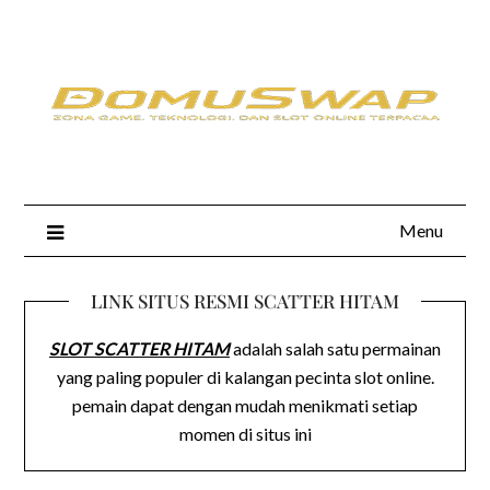
Skip
to
content
Menu
LINK SITUS RESMI SCATTER HITAM
SLOT SCATTER HITAM
adalah salah satu permainan
yang paling populer di kalangan pecinta slot online.
pemain dapat dengan mudah menikmati setiap
momen di situs ini