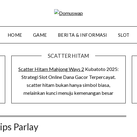
HOME
GAME
BERITA & INFORMASI
SLOT
SCATTER HITAM
Scatter Hitam Mahjong Ways 2
Kubatoto 2025:
Strategi Slot Online Dana Gacor Terpercayat.
scatter hitam bukan hanya simbol biasa,
melainkan kunci menuju kemenangan besar
ips Parlay