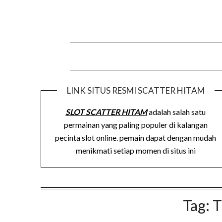
Skip
to
content
LINK SITUS RESMI SCATTER HITAM
SLOT SCATTER HITAM
adalah salah satu
permainan yang paling populer di kalangan
pecinta slot online. pemain dapat dengan mudah
menikmati setiap momen di situs ini
Tag:
T