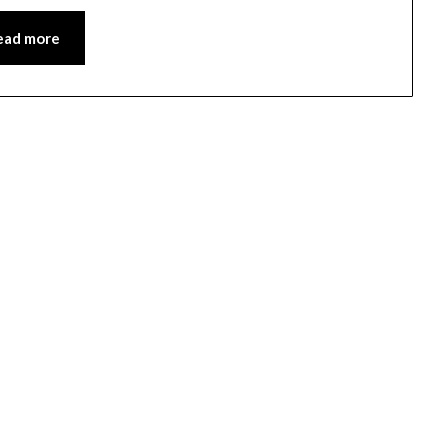
ead more