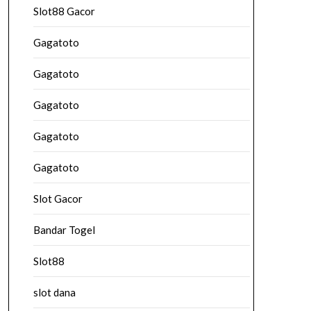
Slot88 Gacor
Gagatoto
Gagatoto
Gagatoto
Gagatoto
Gagatoto
Slot Gacor
Bandar Togel
Slot88
slot dana