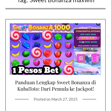
Panduan Lengkap Sweet Bonanza di
KubaToto: Dari Pemula ke Jackpot!
Posted on
March 27, 2025