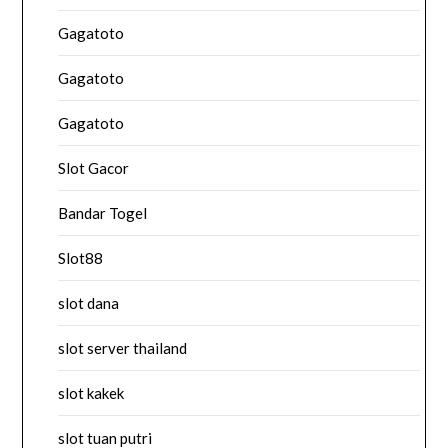
Gagatoto
Gagatoto
Gagatoto
Slot Gacor
Bandar Togel
Slot88
slot dana
slot server thailand
slot kakek
slot tuan putri