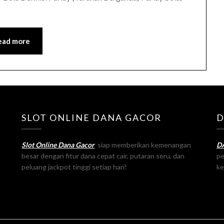
ead more
SLOT ONLINE DANA GACOR
D
Slot Online Dana Gacor
siap memberikan kemenangan
D
besar dengan fitur dana cepat cair, putaran seru, dan
pe
peluang jackpot tinggi setiap hari!
ke