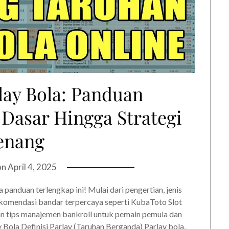
lay Bola: Panduan
Dasar Hingga Strategi
enang
on
April 4, 2025
 panduan terlengkap ini! Mulai dari pengertian, jenis
 rekomendasi bandar terpercaya seperti KubaToto Slot
n tips manajemen bankroll untuk pemain pemula dan
ola Definisi Parlay (Taruhan Berganda) Parlay bola,