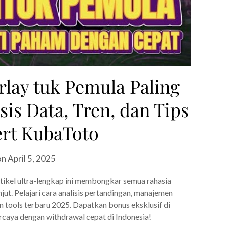
rlay tuk Pemula Paling
isis Data, Tren, dan Tips
ert KubaToto
on
April 5, 2025
rtikel ultra-lengkap ini membongkar semua rahasia
njut. Pelajari cara analisis pertandingan, manajemen
an tools terbaru 2025. Dapatkan bonus eksklusif di
rcaya dengan withdrawal cepat di Indonesia!