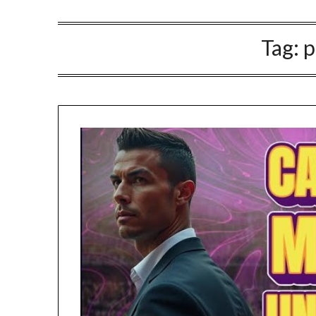
Tag:
p