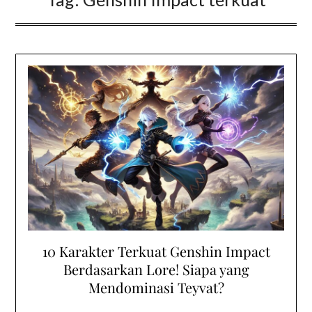
10 Karakter Terkuat Genshin Impact
Berdasarkan Lore! Siapa yang
Mendominasi Teyvat?