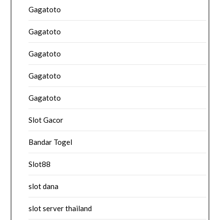
Gagatoto
Gagatoto
Gagatoto
Gagatoto
Gagatoto
Slot Gacor
Bandar Togel
Slot88
slot dana
slot server thailand