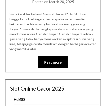
Posted on
March 20, 2025
Siapa karakter terkuat Genshin Impact? Dari Archon
hingga Fatui Harbingers, beberapa karakter memiliki
kekuatan luar biasa yang bahkan bisa mengguncang
Teyvat! Simak daftar lengkapnya dan cari tahu siapa yang
mendominasi lore Genshin Impac Genshin Impact adalah
game yang tidak hanya menawarkan eksplorasi dunia yang
luas, tetapi juga cerita mendalam dengan berbagai karakter
yang memiliki latar…
Read more
Slot Online Gacor 2025
Hoki88