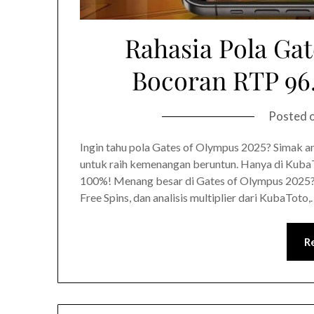
Rahasia Pola Gat
Bocoran RTP 96
Posted 
Ingin tahu pola Gates of Olympus 2025? Simak an
untuk raih kemenangan beruntun. Hanya di KubaT
100%! Menang besar di Gates of Olympus 2025? T
Free Spins, dan analisis multiplier dari KubaToto
R