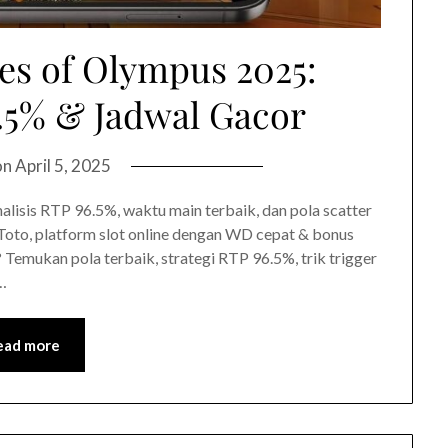
es of Olympus 2025:
.5% & Jadwal Gacor
on
April 5, 2025
alisis RTP 96.5%, waktu main terbaik, dan pola scatter
oto, platform slot online dengan WD cepat & bonus
emukan pola terbaik, strategi RTP 96.5%, trik trigger
,…
ead more