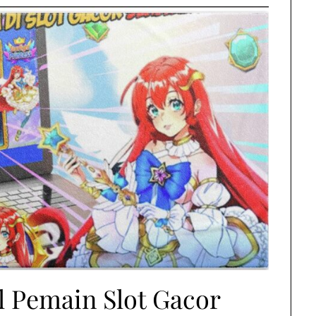
l Pemain Slot Gacor