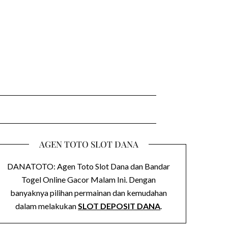
AGEN TOTO SLOT DANA
DANATOTO: Agen Toto Slot Dana dan Bandar
Togel Online Gacor Malam Ini. Dengan
banyaknya pilihan permainan dan kemudahan
dalam melakukan
SLOT DEPOSIT DANA
.